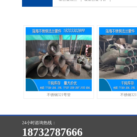
不锈钢321弯管
不锈钢32
24小时咨询热线：
18732787666