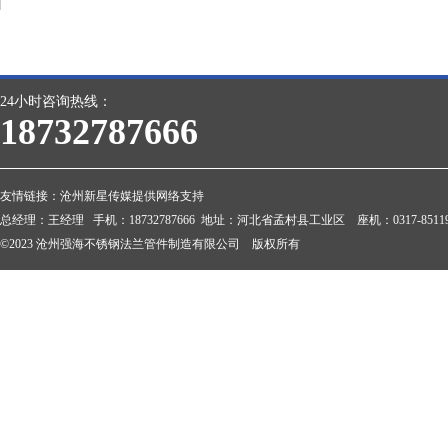
24小时咨询热线：
18732787666
友情链接：
沧州新星传媒提供网络支持
总经理：王经理 手机：18732787666 地址：河北省孟村县工业区 座机：0317-851199
©2023 沧州强海不锈钢法兰管件制造有限公司 版权所有