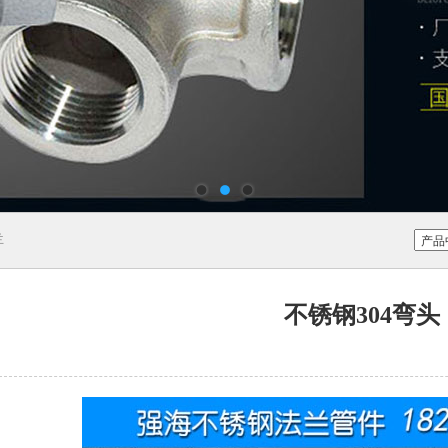
兰
不锈钢304弯头